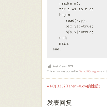
   read(n,m);

   for i:=1 to m do

   begin

      read(x,y);

      b[x,y]:=true;

      b[y,x]:=true;

   end;

   main;

Post Views:
109
This entry was posted in
DefaultCategory
and 
«
POJ 3352(Tarjen中Low的性质）
Post navigation
发表回复