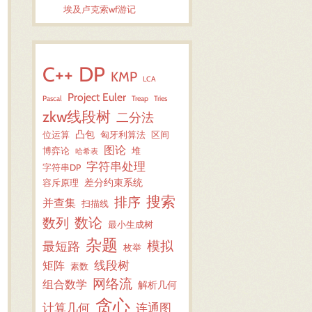
埃及卢克索wf游记
C++
DP
KMP
LCA
Project Euler
Pascal
Treap
Tries
zkw线段树
二分法
凸包
位运算
匈牙利算法
区间
图论
博弈论
堆
哈希表
字符串处理
字符串DP
差分约束系统
容斥原理
搜索
排序
并查集
扫描线
数论
数列
最小生成树
杂题
模拟
最短路
枚举
线段树
矩阵
素数
网络流
组合数学
解析几何
贪心
计算几何
连通图