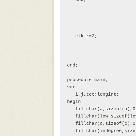
   c[k]:=2;

end;

procedure main;

var

   i,j,tot:longint;

begin

   fillchar(a,sizeof(a),0)
   fillchar(low,sizeof(low
   fillchar(c,sizeof(c),0)
   fillchar(indegree,size