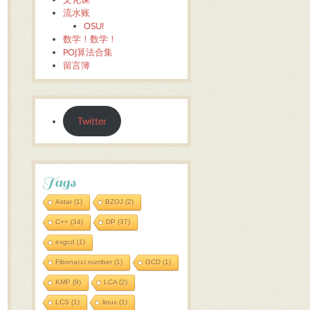
流水账
OSU!
数学！数学！
POJ算法合集
留言簿
Twitter
Tags
Astar
(1)
BZOJ
(2)
C++
(34)
DP
(37)
exgcd
(1)
Fibonacci number
(1)
GCD
(1)
KMP
(9)
LCA
(2)
LCS
(1)
linux
(1)