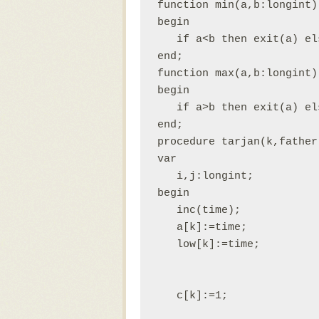
function min(a,b:longint)
begin

   if a<b then exit(a) el
end;

function max(a,b:longint)
begin

   if a>b then exit(a) el
end;

procedure tarjan(k,father
var

   i,j:longint;

begin

   inc(time);

   a[k]:=time;

   low[k]:=time;

   c[k]:=1;
