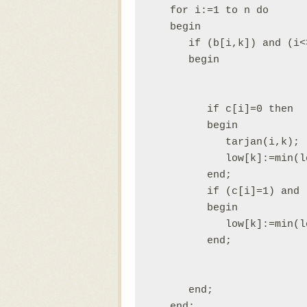
   for i:=1 to n do

   begin

      if (b[i,k]) and (i<
      begin

         if c[i]=0 then

         begin

            tarjan(i,k);

            low[k]:=min(l
         end;

         if (c[i]=1) and 
         begin

            low[k]:=min(l
         end;

      end;

   end;
